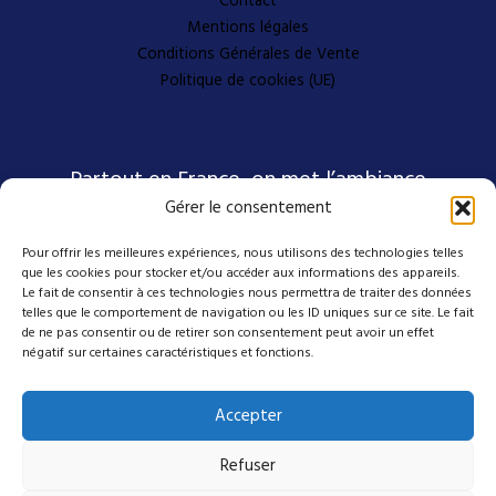
Contact
Mentions légales
Conditions Générales de Vente
Politique de cookies (UE)
Partout en France, on met l’ambiance
Gérer le consentement
Pour offrir les meilleures expériences, nous utilisons des technologies telles
Nos coordonnées
que les cookies pour stocker et/ou accéder aux informations des appareils.
Le fait de consentir à ces technologies nous permettra de traiter des données
telles que le comportement de navigation ou les ID uniques sur ce site. Le fait
de ne pas consentir ou de retirer son consentement peut avoir un effet
4 avenue Emmanuel D'Alzon
négatif sur certaines caractéristiques et fonctions.
30120 Le Vigan
04 27 50 17 50
Accepter
contact@mes-scenes-de-stars.com
Refuser
Suivez-nous sur nos réseaux