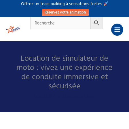
Aller
Offrez un team building à sensations fortes
au
Réservez votre animation
contenu
Location de simulateur de
moto : vivez une expérience
de conduite immersive et
sécurisée
Actualités
/ Par
Christophe Lieure