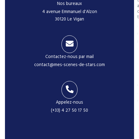
t
Nos bureaux
4 avenue Emmanuel d'Alzon
t
30120 Le Vigan
l
i
Contactez-nous par mail
contact@mes-scenes-de-stars.com
r
-
Appelez-nous
(+33) 4 27 50 17 50