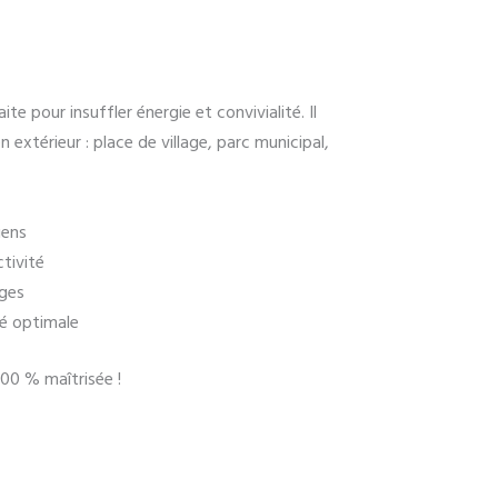
te pour insuffler énergie et convivialité. Il
 extérieur : place de village, parc municipal,
iens
tivité
âges
té optimale
100 % maîtrisée !