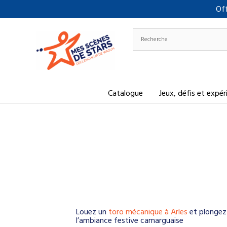
Aller
Off
au
contenu
Catalogue
Jeux, défis et expé
Louez un
toro mécanique à Arles
et plongez 
l’ambiance festive camarguaise