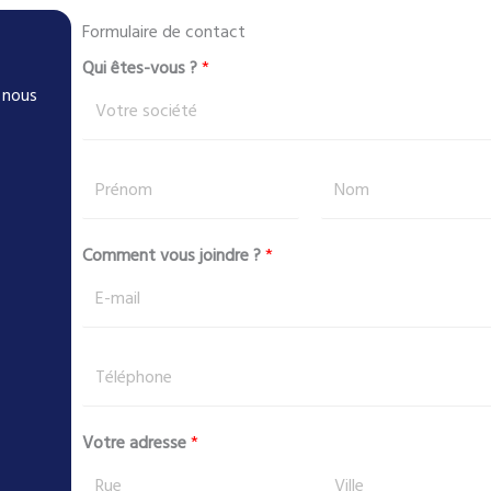
Formulaire de contact
Qui êtes-vous ?
*
, nous
P
r
é
P
N
Comment vous joindre ?
*
n
r
o
o
é
m
m
n
N
o
T
o
m
é
m
l
*
Votre adresse
*
é
p