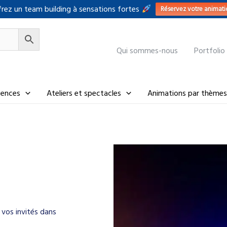
rez un team building à sensations fortes
Réservez votre animati
Qui sommes-nous
Portfolio
riences
Ateliers et spectacles
Animations par thèmes
vos invités dans