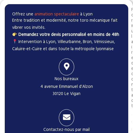
Offrez une
animation spectaculaire
à Lyon
Entre tradition et modernité, notre toro mécanique fait
r
vibrer vos invités.
Demandez votre devis personnalisé en moins de 48h
l
Intervention à Lyon, Villeurbanne, Bron, Vénissieux,
i
Caluire-et-Cuire et dans toute la métropole lyonnaise
r
Nos bureaux
4 avenue Emmanuel d'Alzon
t
30120 Le Vigan
t
i
Contactez-nous par mail