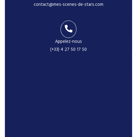
contact@mes-scenes-de-stars.com
-
Appelez-nous
(+33) 4 27 50 17 50
r
P
r
r