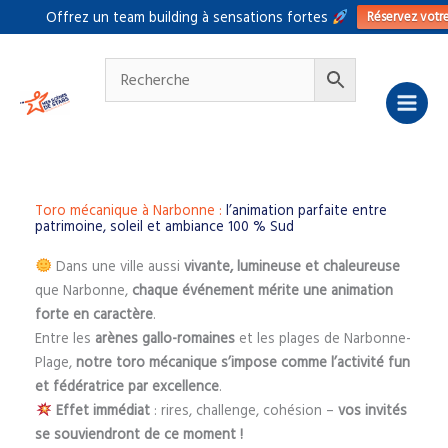
Aller
Réservez votr
Offrez un team building à sensations fortes
au
contenu
Toro mécanique à Narbonne :
l’animation parfaite entre
patrimoine, soleil et ambiance 100 % Sud
Dans une ville aussi
vivante, lumineuse et chaleureuse
que Narbonne,
chaque événement mérite une animation
forte en caractère
.
Entre les
arènes gallo-romaines
et les plages de Narbonne-
Plage,
notre toro mécanique s’impose comme l’activité fun
et fédératrice par excellence
.
Effet immédiat
: rires, challenge, cohésion –
vos invités
se souviendront de ce moment !