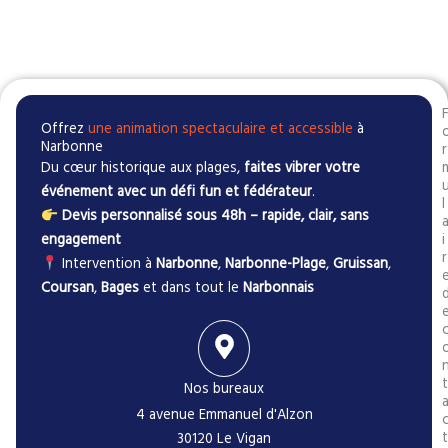
Offrez
une animation spectaculaire et accessible
à
Narbonne
r
Du cœur historique aux plages,
faites vibrer votre
événement avec un défi fun et fédérateur
.
l
Devis personnalisé sous 48h – rapide, clair, sans
engagement
i
r
Intervention à
Narbonne
,
Narbonne-Plage
,
Gruissan
,
Coursan
,
Bages
et dans tout le
Narbonnais
t
Nos bureaux
4 avenue Emmanuel d'Alzon
t
30120 Le Vigan