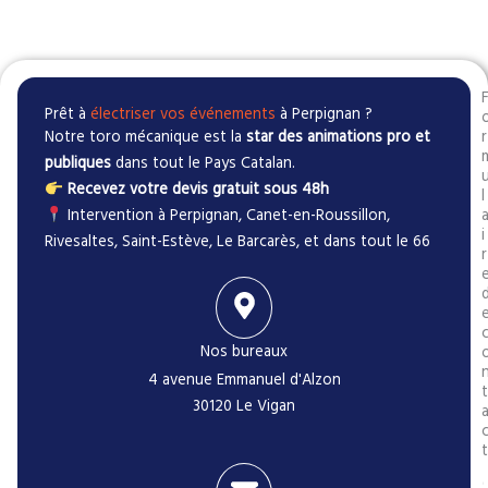
Prêt à
électriser vos événements
à Perpignan ?
Notre toro mécanique est la
star des animations pro et
r
publiques
dans tout le Pays Catalan.
Recevez votre devis gratuit sous 48h
l
Intervention à Perpignan, Canet-en-Roussillon,
i
Rivesaltes, Saint-Estève, Le Barcarès, et dans tout le 66
r
Nos bureaux
4 avenue Emmanuel d'Alzon
t
30120 Le Vigan
t