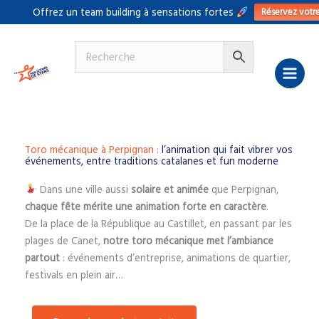
Aller
Réservez votr
Offrez un team building à sensations fortes
au
contenu
Toro mécanique à Perpignan :
l’animation qui fait vibrer vos
événements, entre traditions catalanes et fun moderne
Dans une ville aussi
solaire et animée
que Perpignan,
chaque fête mérite une animation forte en caractère
.
De la place de la République au Castillet, en passant par les
plages de Canet,
notre toro mécanique met l’ambiance
partout
: événements d’entreprise, animations de quartier,
festivals en plein air…