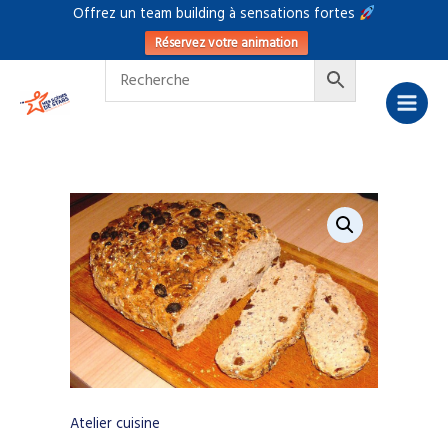
Aller
Offrez un team building à sensations fortes
au
Réservez votre animation
contenu
Atelier cuisine