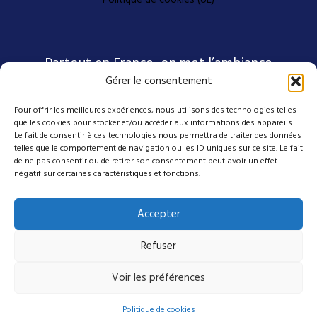
Partout en France, on met l’ambiance
Gérer le consentement
Pour offrir les meilleures expériences, nous utilisons des technologies telles
Nos coordonnées
que les cookies pour stocker et/ou accéder aux informations des appareils.
Le fait de consentir à ces technologies nous permettra de traiter des données
telles que le comportement de navigation ou les ID uniques sur ce site. Le fait
4 avenue Emmanuel D'Alzon
de ne pas consentir ou de retirer son consentement peut avoir un effet
négatif sur certaines caractéristiques et fonctions.
30120 Le Vigan
04 27 50 17 50
Accepter
contact@mes-scenes-de-stars.com
Refuser
Suivez-nous sur nos réseaux
Voir les préférences
Politique de cookies