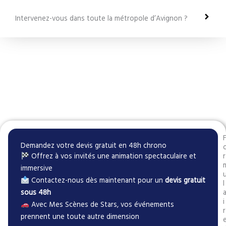
Intervenez-vous dans toute la métropole d’Avignon ?
Demandez votre devis gratuit en 48h chrono
Offrez à vos invités une animation spectaculaire et
r
immersive
Contactez-nous dès maintenant pour un
devis gratuit
l
sous 48h
i
Avec Mes Scènes de Stars, vos événements
r
prennent une toute autre dimension