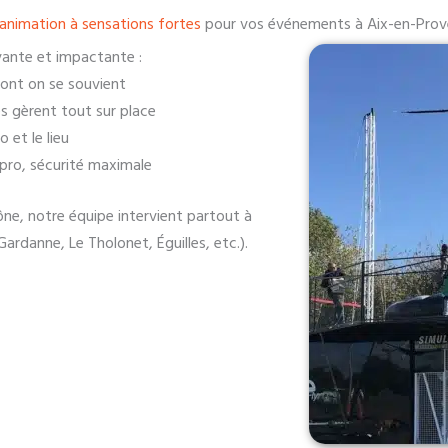
animation à sensations fortes
pour vos événements à Aix-en-Pro
vante et impactante :
dont on se souvient
s gèrent tout sur place
 et le lieu
 pro, sécurité maximale
e, notre équipe intervient partout à
ardanne, Le Tholonet, Éguilles, etc.).