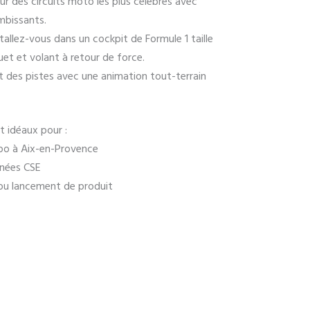
eur des circuits moto les plus célèbres avec
mbissants.
stallez-vous dans un cockpit de Formule 1 taille
quet et volant à retour de force.
ut des pistes avec une animation tout-terrain
t idéaux pour :
xpo à Aix-en-Provence
rnées CSE
ou lancement de produit