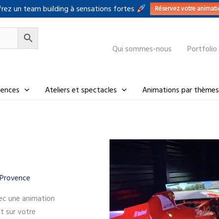
rez un team building à sensations fortes
Réservez votre animati
Qui sommes-nous
Portfolio
riences
Ateliers et spectacles
Animations par thèmes
-Provence
vec une animation
t sur votre