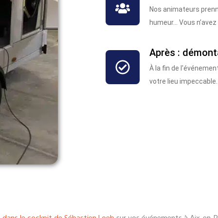
Nos animateurs prenne
humeur… Vous n’avez q
Après : démont
À la fin de l'événeme
votre lieu impeccable.