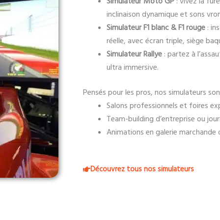
Simulateur Moto GP
: vivez la fur
inclinaison dynamique et sons vro
Simulateur F1 blanc & F1 rouge
: in
réelle, avec écran triple, siège ba
Simulateur Rallye
: partez à l’assa
ultra immersive.
Pensés pour les pros, nos simulateurs son
Salons professionnels et foires e
Team-building d’entreprise ou jou
Animations en galerie marchande 
Découvrez tous nos simulateurs