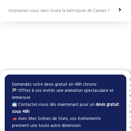
Intervenez-vous dans toute la métropole de Cannes ?
Demandez votre devis gratuit en 48h chrono
Offrez à vos invités une animation spectaculaire et
r
immersive
Contactez-nous dès maintenant pour un
devis gratuit
l
sous 48h
i
Avec Mes Scènes de Stars, vos événements
r
prennent une toute autre dimension