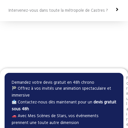
Intervenez-vous dans toute la métropole de Castres ?
Demandez votre devis gratuit en 48h chrono
Offrez à vos invités une animation spectaculaire et
r
immersive
Contactez-nous dès maintenant pour un
devis gratuit
l
sous 48h
i
Avec Mes Scènes de Stars, vos événements
r
prennent une toute autre dimension