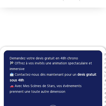
Demandez votre devis gratuit en 48h chrono
Offrez à vos invités une animation spectaculaire et
r
immersive
Contactez-nous dès maintenant pour un
devis gratuit
l
sous 48h
i
Avec Mes Scènes de Stars, vos événements
r
prennent une toute autre dimension