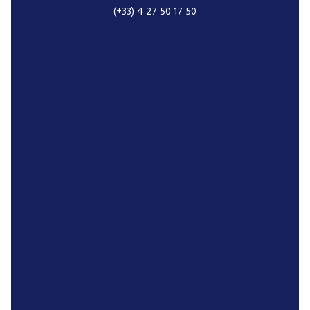
(+33) 4 27 50 17 50
r
P
r