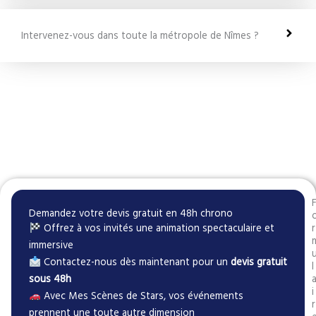
Intervenez-vous dans toute la métropole de Nîmes ?
Demandez votre devis gratuit en 48h chrono
Offrez à vos invités une animation spectaculaire et
r
immersive
Contactez-nous dès maintenant pour un
devis gratuit
l
sous 48h
i
Avec Mes Scènes de Stars, vos événements
r
prennent une toute autre dimension