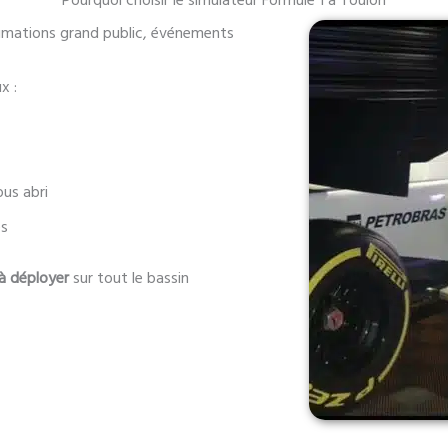
Pourquoi choisir le simulateur Formule 1 à Toulon
animations grand public, événements
x :
us abri
es
 à déployer
sur tout le bassin