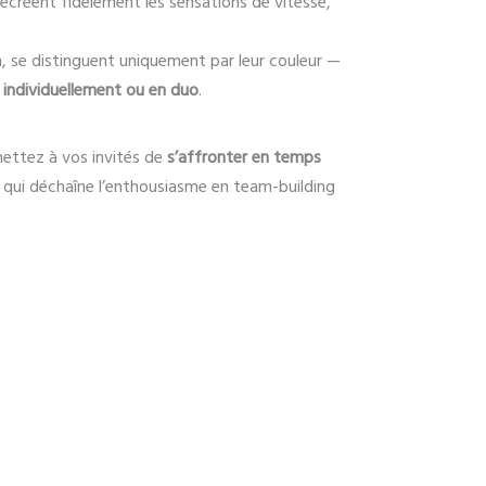
ecréent fidèlement les sensations de vitesse,
n, se distinguent uniquement par leur couleur —
s
individuellement ou en duo
.
mettez à vos invités de
s’affronter en temps
 qui déchaîne l’enthousiasme en team-building