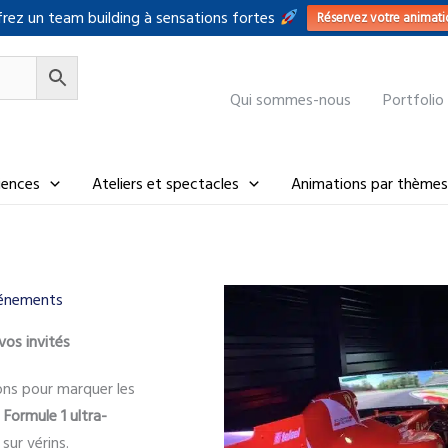
rez un team building à sensations fortes
Réservez votre animati
Qui sommes-nous
Portfolio
riences
Ateliers et spectacles
Animations par thèmes
vénements
vos invités
ons pour marquer les
 Formule 1 ultra-
ur vérins.