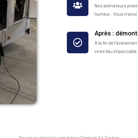
Nos animateurs prenne
humeur… Vous n’avez q
Après : démont
À la fin de l'événeme
votre lieu impeccable.