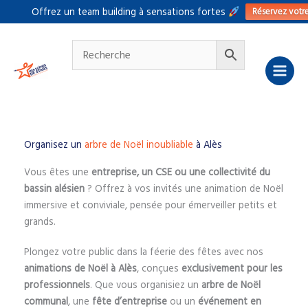
Aller
Réservez votr
Offrez un team building à sensations fortes
au
contenu
Organisez un
arbre de Noël inoubliable
à Alès
Vous êtes une
entreprise, un CSE ou une collectivité du
bassin alésien
? Offrez à vos invités une animation de Noël
immersive et conviviale, pensée pour émerveiller petits et
grands.
Plongez votre public dans la féerie des fêtes avec nos
animations de Noël à Alès
, conçues
exclusivement pour les
professionnels
. Que vous organisiez un
arbre de Noël
communal
, une
fête d’entreprise
ou un
événement en