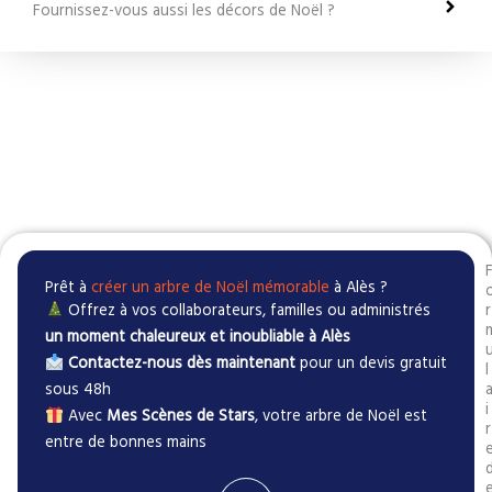
Fournissez-vous aussi les décors de Noël ?
Prêt à
créer un arbre de Noël mémorable
à Alès ?
Offrez à vos collaborateurs, familles ou administrés
r
un moment chaleureux et inoubliable à Alès
Contactez-nous dès maintenant
pour un devis gratuit
l
sous 48h
i
Avec
Mes Scènes de Stars
, votre arbre de Noël est
r
entre de bonnes mains