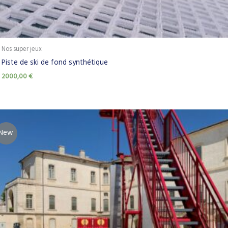
Nos super jeux
Piste de ski de fond synthétique
2000,00
€
New