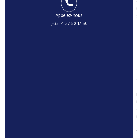
Appelez-nous
(+33) 4 27 50 17 50
r
P
r