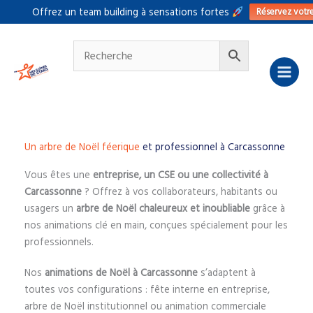
Aller
Réservez votr
Offrez un team building à sensations fortes
au
contenu
Un arbre de Noël féerique
et professionnel à Carcassonne
Vous êtes une
entreprise, un CSE ou une collectivité à
Carcassonne
? Offrez à vos collaborateurs, habitants ou
usagers un
arbre de Noël chaleureux et inoubliable
grâce à
nos animations clé en main, conçues spécialement pour les
professionnels.
Nos
animations de Noël à Carcassonne
s’adaptent à
toutes vos configurations : fête interne en entreprise,
arbre de Noël institutionnel ou animation commerciale