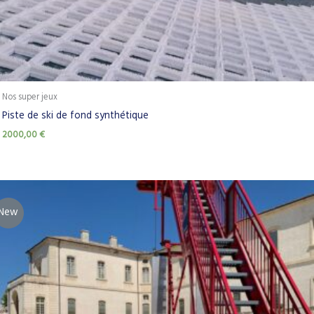
Nos super jeux
Piste de ski de fond synthétique
2000,00
€
New