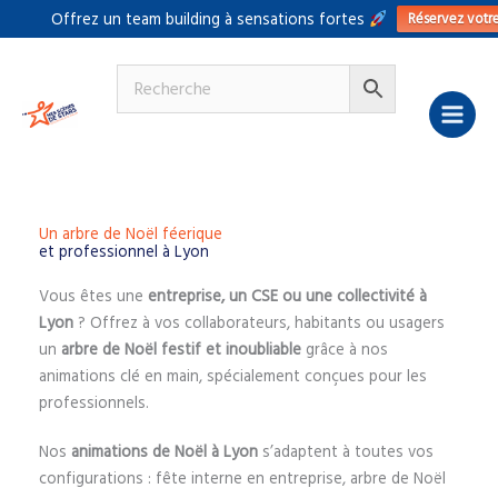
Aller
Réservez votr
Offrez un team building à sensations fortes
au
contenu
Un arbre de Noël féerique
et professionnel à Lyon
Vous êtes une
entreprise, un CSE ou une collectivité à
Lyon
? Offrez à vos collaborateurs, habitants ou usagers
un
arbre de Noël festif et inoubliable
grâce à nos
animations clé en main, spécialement conçues pour les
professionnels.
Nos
animations de Noël à Lyon
s’adaptent à toutes vos
configurations : fête interne en entreprise, arbre de Noël