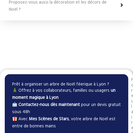
Proposez-vous aussi la décoration et les décors de
Noël ?
Prêt à organiser un arbre de Noël féerique à Lyon ?
Offrez à vos collaborateurs, familles ou usagers
un
r
moment magique à Lyon
Contactez-nous dès maintenant
pour un devis gratuit
l
sous 48h
i
Avec
Mes Scènes de Stars
, votre arbre de Noël est
r
entre de bonnes mains