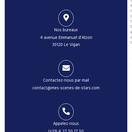
t
Nos bureaux
4 avenue Emmanuel d'Alzon
t
30120 Le Vigan
i
Contactez-nous par mail
contact@mes-scenes-de-stars.com
-
Appelez-nous
(+33) 4 27 50 17 50