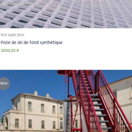
Nos super jeux
Piste de ski de fond synthétique
2000,00
€
New