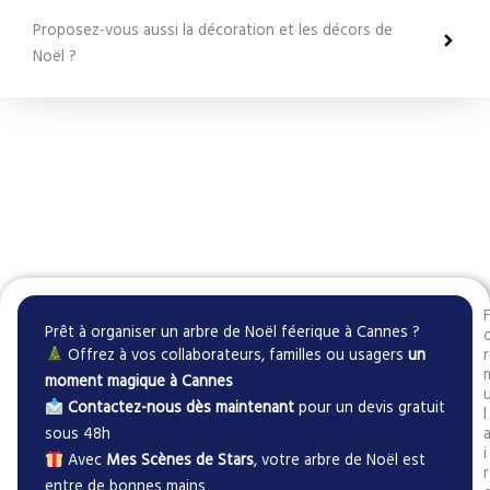
Proposez-vous aussi la décoration et les décors de
Noël ?
Prêt à organiser un arbre de Noël féerique à Cannes ?
Offrez à vos collaborateurs, familles ou usagers
un
r
moment magique à Cannes
Contactez-nous dès maintenant
pour un devis gratuit
l
sous 48h
i
Avec
Mes Scènes de Stars
, votre arbre de Noël est
r
entre de bonnes mains