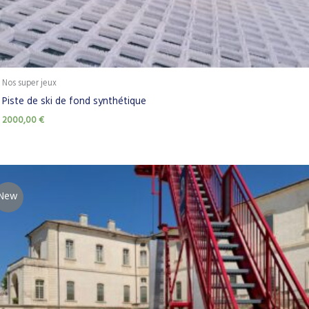
Nos super jeux
Piste de ski de fond synthétique
2000,00
€
New