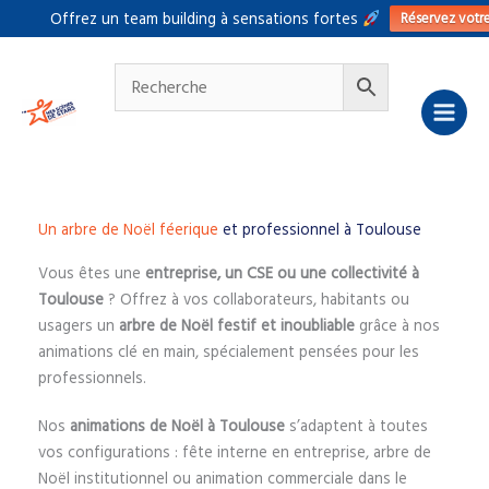
Aller
Réservez votr
Offrez un team building à sensations fortes
au
contenu
Un arbre de Noël féerique
et professionnel à Toulouse
Vous êtes une
entreprise, un CSE ou une collectivité à
Toulouse
? Offrez à vos collaborateurs, habitants ou
usagers un
arbre de Noël festif et inoubliable
grâce à nos
animations clé en main, spécialement pensées pour les
professionnels.
Nos
animations de Noël à Toulouse
s’adaptent à toutes
vos configurations : fête interne en entreprise, arbre de
Noël institutionnel ou animation commerciale dans le