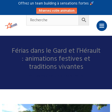
Aller
Offrez un team building à sensations fortes
au
Réservez votre animation
contenu
Férias dans le Gard et l’Hérault
: animations festives et
traditions vivantes
Actualités
/ Par
Christophe Lieure