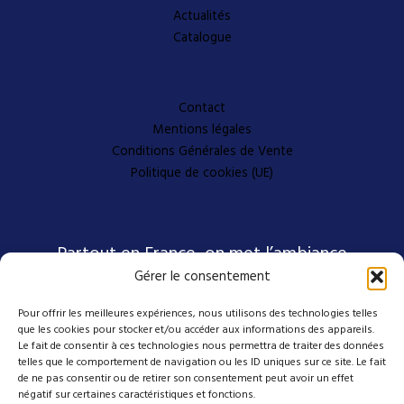
Actualités
Catalogue
A propos
Contact
Mentions légales
Conditions Générales de Vente
Politique de cookies (UE)
Partout en France, on met l’ambiance
Gérer le consentement
Pour offrir les meilleures expériences, nous utilisons des technologies telles
Nos coordonnées
que les cookies pour stocker et/ou accéder aux informations des appareils.
Le fait de consentir à ces technologies nous permettra de traiter des données
telles que le comportement de navigation ou les ID uniques sur ce site. Le fait
4 avenue Emmanuel D'Alzon
de ne pas consentir ou de retirer son consentement peut avoir un effet
négatif sur certaines caractéristiques et fonctions.
30120 Le Vigan