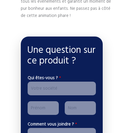
tous les événements et garantit un moment de
pur bonheur aux enfants. Ne passez pas à côté
de cette animation phare !
Une question sur
ce produit ?
Qui êtes-vous ?
*
*
P
*
r
a
P
N
é
d
Comment vous joindre ?
*
r
o
n
r
é
m