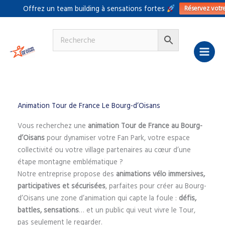
Aller
Réservez votr
Offrez un team building à sensations fortes
au
contenu
Animation Tour de France Le Bourg-d’Oisans
Vous recherchez une
animation Tour de France au Bourg-
d’Oisans
pour dynamiser votre Fan Park, votre espace
collectivité ou votre village partenaires au cœur d’une
étape montagne emblématique ?
Notre entreprise propose des
animations vélo immersives,
participatives et sécurisées
, parfaites pour créer au Bourg-
d’Oisans une zone d’animation qui capte la foule :
défis,
battles, sensations
… et un public qui veut vivre le Tour,
pas seulement le regarder.