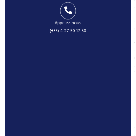
i
Appelez-nous
(+33) 4 27 50 17 50
-
r
P
r
r