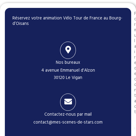
Réservez votre animation Vélo Tour de France au Bourg-
d’Oisans
r
l
i
r
Nos bureaux
4 avenue Emmanuel d'Alzon
30120 Le Vigan
t
t
Contactez-nous par mail
contact@mes-scenes-de-stars.com