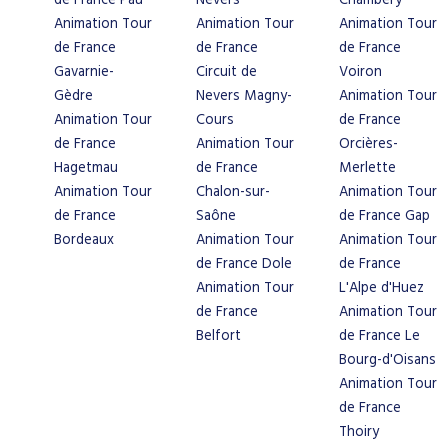
de France Pau
Nevers
Chambéry
Animation Tour
Animation Tour
Animation Tour
de France
de France
de France
Gavarnie-
Circuit de
Voiron
Gèdre
Nevers Magny-
Animation Tour
Animation Tour
Cours
de France
de France
Animation Tour
Orcières-
Hagetmau
de France
Merlette
Animation Tour
Chalon-sur-
Animation Tour
de France
Saône
de France Gap
Bordeaux
Animation Tour
Animation Tour
de France Dole
de France
Animation Tour
L'Alpe d'Huez
de France
Animation Tour
Belfort
de France Le
Bourg-d'Oisans
Animation Tour
de France
Thoiry