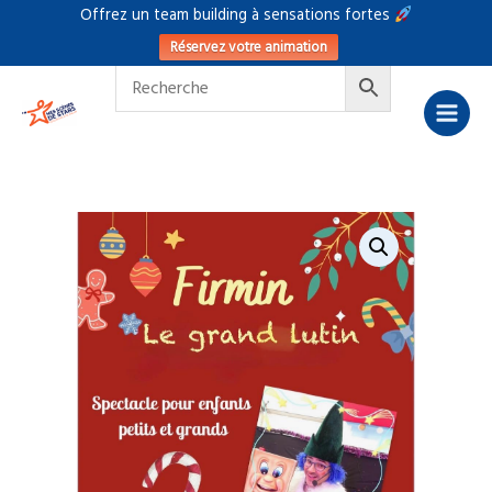
Aller
Offrez un team building à sensations fortes
au
Réservez votre animation
contenu