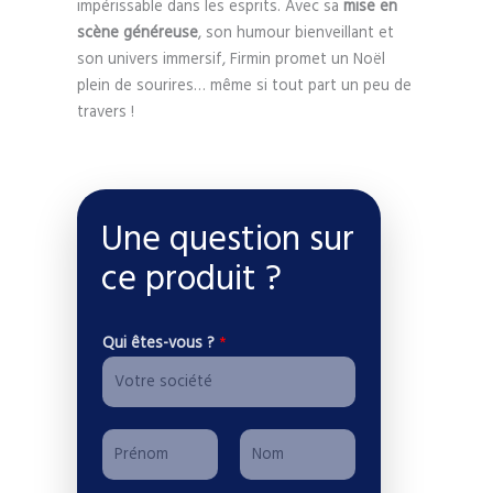
impérissable dans les esprits. Avec sa
mise en
scène généreuse
, son humour bienveillant et
son univers immersif, Firmin promet un Noël
plein de sourires… même si tout part un peu de
travers !
Une question sur
ce produit ?
Qui êtes-vous ?
*
D
P
o
r
n
P
N