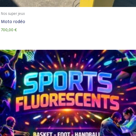
Nos super jeux
Moto rodéo
700,00
€