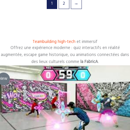
1
2
→
Teambuilding high-tech
et immersif
Offrez une expérience moderne : quiz interactifs en réalité
augmentée, escape game historique, ou animations connectées dans
des lieux culturels comme
la FabricA
.
New