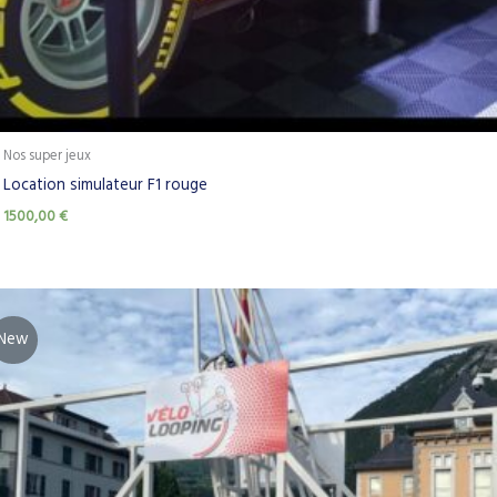
Nos super jeux
Location simulateur F1 rouge
1500,00
€
New