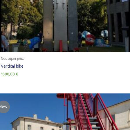
Nos super jeux
Vertical bike
1800,00
€
New