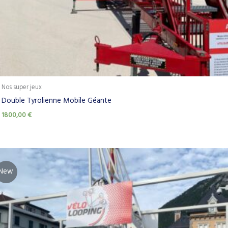
Nos super jeux
Double Tyrolienne Mobile Géante
1800,00
€
New