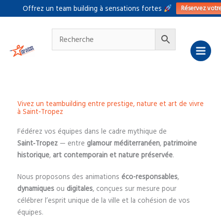
Aller
Réservez votr
Offrez un team building à sensations fortes
au
contenu
Vivez un teambuilding entre prestige, nature et art de vivre
à Saint‑Tropez
Fédérez vos équipes dans le cadre mythique de
Saint‑Tropez
— entre
glamour méditerranéen
,
patrimoine
historique
,
art contemporain et nature préservée
.
Nous proposons des animations
éco-responsables
,
dynamiques
ou
digitales
, conçues sur mesure pour
célébrer l’esprit unique de la ville et la cohésion de vos
équipes.