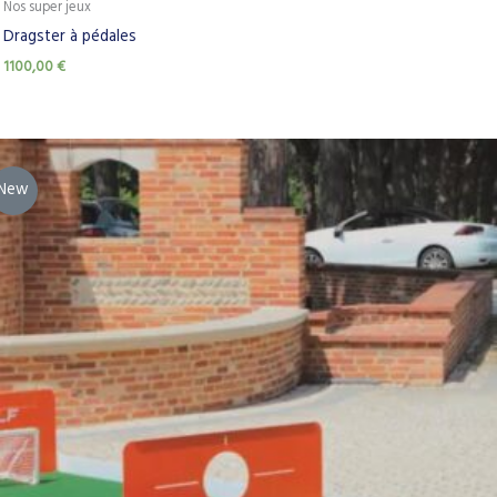
Nos super jeux
Dragster à pédales
1100,00
€
New