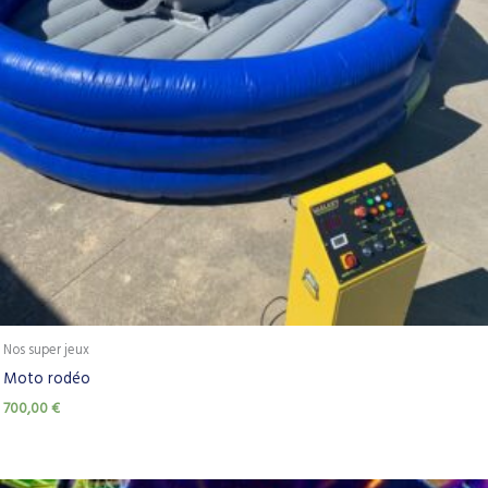
Nos super jeux
Moto rodéo
700,00
€