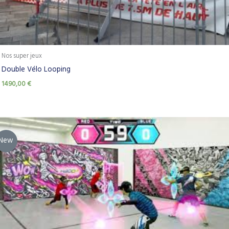
Nos super jeux
Double Vélo Looping
1490,00
€
New