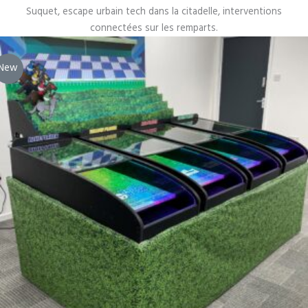
Suquet, escape urbain tech dans la citadelle, interventions
connectées sur les remparts.
New