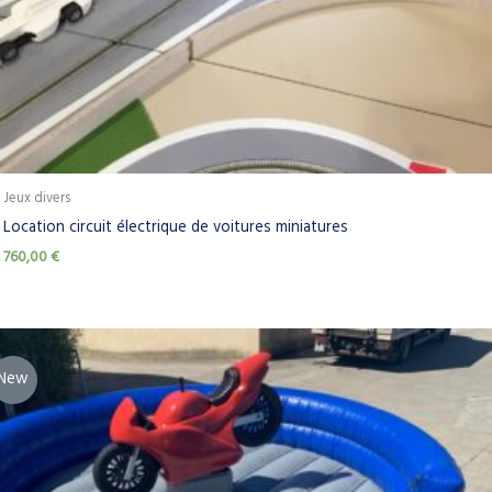
Jeux divers
Location circuit électrique de voitures miniatures
760,00
€
New