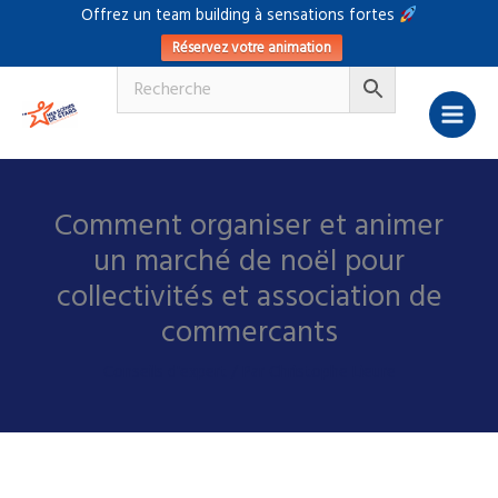
Aller
Offrez un team building à sensations fortes
au
Réservez votre animation
contenu
Comment organiser et animer
un marché de noël pour
collectivités et association de
commercants
Conseils d'expert
/ Par
Christophe Lieure