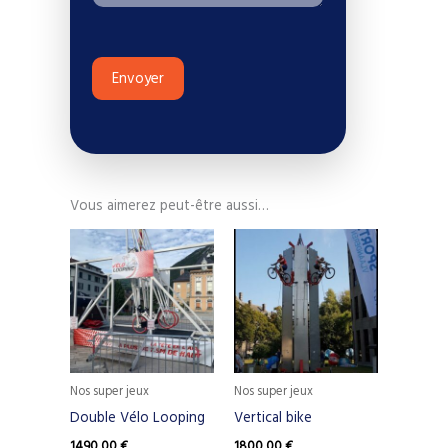
Envoyer
Vous aimerez peut-être aussi…
Nos super jeux
Nos super jeux
Double Vélo Looping
Vertical bike
1490,00
€
1800,00
€