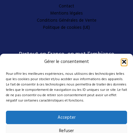
Contact
Mentions légales
Conditions Générales de Vente
Politique de cookies (UE)
Partout en France, on met l’ambiance
Gérer le consentement
Pour offrir les meilleures expériences, nous utilisons des technologies telles
Nos coordonnées
que les cookies pour stocker et/ou accéder aux informations des appareils.
Le fait de consentir à ces technologies nous permettra de traiter des données
telles que le comportement de navigation ou les ID uniques sur ce site. Le fait
4 avenue Emmanuel D'Alzon
de ne pas consentir ou de retirer son consentement peut avoir un effet
négatif sur certaines caractéristiques et fonctions.
30120 Le Vigan
04 27 50 17 50
Accepter
contact@mes-scenes-de-stars.com
Refuser