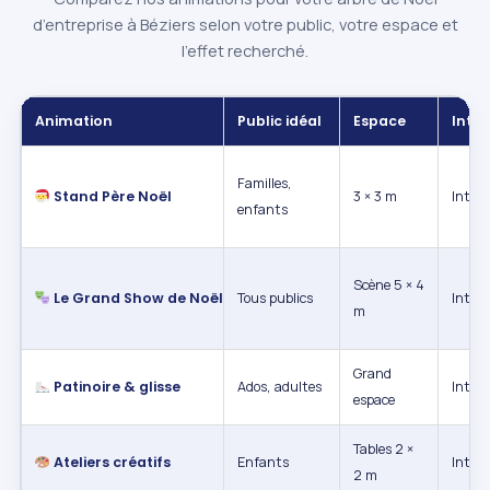
d’entreprise à Béziers selon votre public, votre espace et
l’effet recherché.
Animation
Public idéal
Espace
Intér
Familles,
Stand Père Noël
3 × 3 m
Intéri
enfants
Scène 5 × 4
Le Grand Show de Noël
Tous publics
Intéri
m
Grand
Patinoire & glisse
Ados, adultes
Int. /
espace
Tables 2 ×
Ateliers créatifs
Enfants
Intéri
2 m