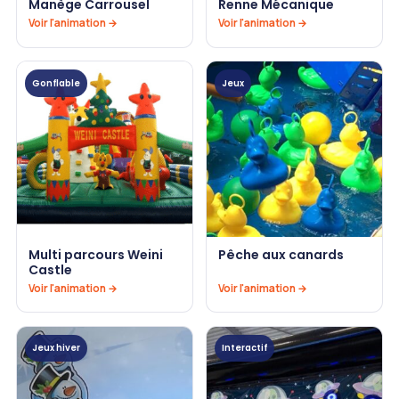
Manège Carrousel
Renne Mécanique
Voir l'animation →
Voir l'animation →
Gonflable
Jeux
Multi parcours Weini
Pêche aux canards
Castle
Voir l'animation →
Voir l'animation →
Jeux hiver
Interactif