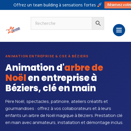
Aller
Réservez votr
Offrez un team building à sensations fortes
au
contenu
ANIMATION ENTREPRISE & CSE À BÉZIERS
Animation d'
arbre de
Noël
en entreprise à
Béziers, clé en main
Père Noël, spectacles, patinoire, ateliers créatifs et
gourmandises : offrez à vos collaborateurs et à leurs
enfants un arbre de Noël magique à Béziers. Prestation clé
en main avec animateurs, installation et démontage inclus.