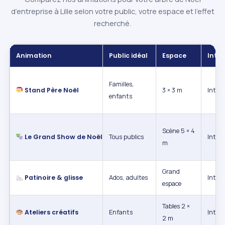
d’entreprise à Lille selon votre public, votre espace et l’effet
recherché.
Animation
Public idéal
Espace
Intér
Familles,
Stand Père Noël
3 × 3 m
Intéri
enfants
Scène 5 × 4
Le Grand Show de Noël
Tous publics
Intéri
m
Grand
Patinoire & glisse
Ados, adultes
Int. /
espace
Tables 2 ×
Ateliers créatifs
Enfants
Intéri
2 m