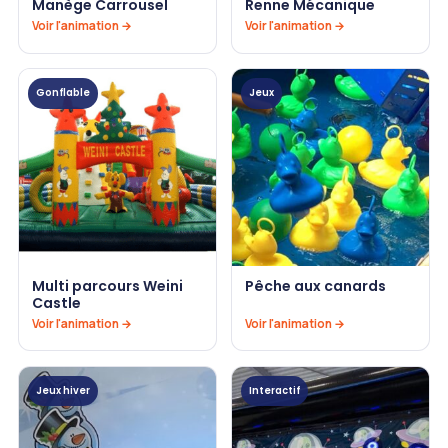
Manège Carrousel
Renne Mécanique
Voir l'animation →
Voir l'animation →
Gonflable
Jeux
Multi parcours Weini
Pêche aux canards
Castle
Voir l'animation →
Voir l'animation →
Jeux hiver
Interactif