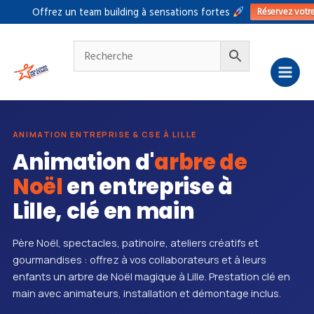
Aller
Réservez votr
Offrez un team building à sensations fortes
au
contenu
ANIMATION ENTREPRISE & CSE À LILLE
Animation d'
arbre de
Noël
en entreprise à
Lille, clé en main
Père Noël, spectacles, patinoire, ateliers créatifs et
gourmandises : offrez à vos collaborateurs et à leurs
enfants un arbre de Noël magique à Lille. Prestation clé en
main avec animateurs, installation et démontage inclus.