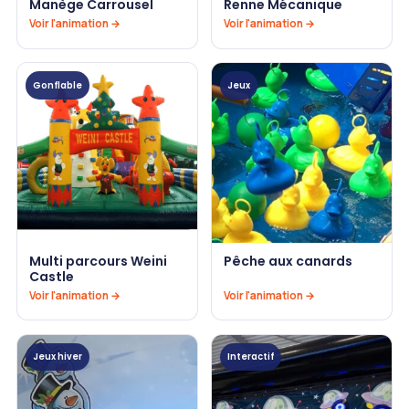
Manège Carrousel
Renne Mécanique
Voir l'animation →
Voir l'animation →
Gonflable
Jeux
Multi parcours Weini
Pêche aux canards
Castle
Voir l'animation →
Voir l'animation →
Jeux hiver
Interactif