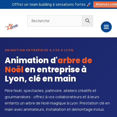
Aller
Réservez votr
Offrez un team building à sensations fortes
au
contenu
ANIMATION ENTREPRISE & CSE À LYON
Animation d'
arbre de
Noël
en entreprise à
Lyon, clé en main
Père Noël, spectacles, patinoire, ateliers créatifs et
gourmandises : offrez à vos collaborateurs et à leurs
enfants un arbre de Noël magique à Lyon. Prestation clé en
main avec animateurs, installation et démontage inclus.