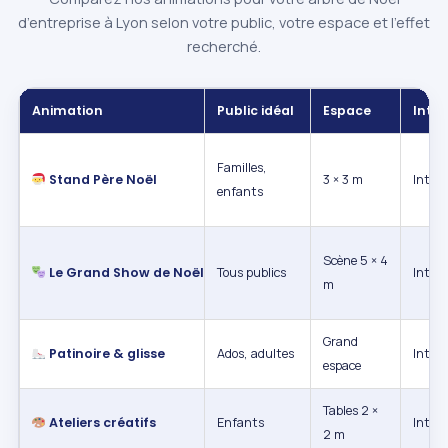
d’entreprise à Lyon selon votre public, votre espace et l’effet
recherché.
Animation
Public idéal
Espace
Intér
Familles,
Stand Père Noël
3 × 3 m
Intéri
enfants
Scène 5 × 4
Le Grand Show de Noël
Tous publics
Intéri
m
Grand
Patinoire & glisse
Ados, adultes
Int. /
espace
Tables 2 ×
Ateliers créatifs
Enfants
Intéri
2 m