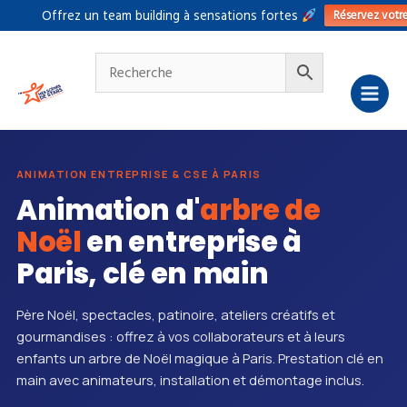
Aller
Réservez votr
Offrez un team building à sensations fortes
au
contenu
ANIMATION ENTREPRISE & CSE À PARIS
Animation d'
arbre de
Noël
en entreprise à
Paris, clé en main
Père Noël, spectacles, patinoire, ateliers créatifs et
gourmandises : offrez à vos collaborateurs et à leurs
enfants un arbre de Noël magique à Paris. Prestation clé en
main avec animateurs, installation et démontage inclus.