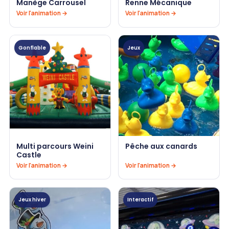
Manège Carrousel
Renne Mécanique
Voir l'animation →
Voir l'animation →
Gonflable
Jeux
Multi parcours Weini
Pêche aux canards
Castle
Voir l'animation →
Voir l'animation →
Jeux hiver
Interactif