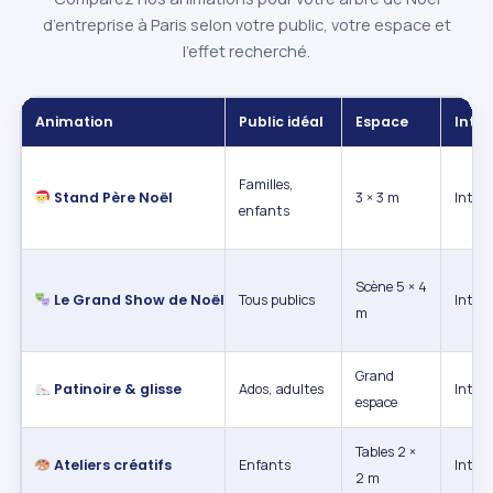
d’entreprise à Paris selon votre public, votre espace et
l’effet recherché.
Animation
Public idéal
Espace
Intér
Familles,
Stand Père Noël
3 × 3 m
Intéri
enfants
Scène 5 × 4
Le Grand Show de Noël
Tous publics
Intéri
m
Grand
Patinoire & glisse
Ados, adultes
Int. /
espace
Tables 2 ×
Ateliers créatifs
Enfants
Intéri
2 m