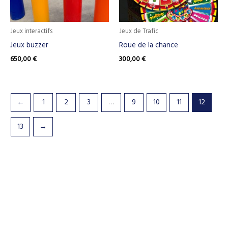
Jeux interactifs
Jeux de Trafic
Jeux buzzer
Roue de la chance
650,00
€
300,00
€
←
1
2
3
…
9
10
11
12
13
→