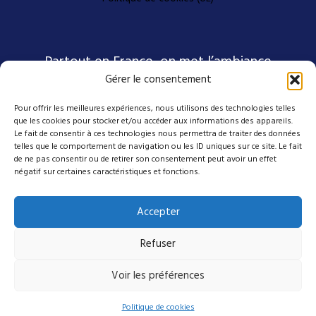
Partout en France, on met l’ambiance
Gérer le consentement
Pour offrir les meilleures expériences, nous utilisons des technologies telles
Nos coordonnées
que les cookies pour stocker et/ou accéder aux informations des appareils.
Le fait de consentir à ces technologies nous permettra de traiter des données
telles que le comportement de navigation ou les ID uniques sur ce site. Le fait
4 avenue Emmanuel D'Alzon
de ne pas consentir ou de retirer son consentement peut avoir un effet
négatif sur certaines caractéristiques et fonctions.
30120 Le Vigan
04 27 50 17 50
Accepter
contact@mes-scenes-de-stars.com
Refuser
Suivez-nous sur nos réseaux
Voir les préférences
Politique de cookies