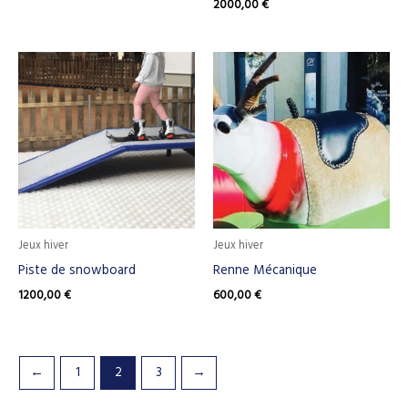
2000,00
€
Jeux hiver
Jeux hiver
Piste de snowboard
Renne Mécanique
1200,00
€
600,00
€
←
1
2
3
→