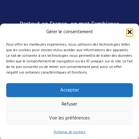
Partout en France, on met l’ambiance
Gérer le consentement
Pour offrir les meilleures expériences, nous utilisons des technologies telles
Nos coordonnées
que les cookies pour stocker et/ou accéder aux informations des appareils.
Le fait de consentir à ces technologies nous permettra de traiter des données
telles que le comportement de navigation ou les ID uniques sur ce site. Le fait
4 avenue Emmanuel D'Alzon
de ne pas consentir ou de retirer son consentement peut avoir un effet
négatif sur certaines caractéristiques et fonctions.
30120 Le Vigan
04 27 50 17 50
Accepter
contact@mes-scenes-de-stars.com
Refuser
Suivez-nous sur nos réseaux
Voir les préférences
Politique de cookies